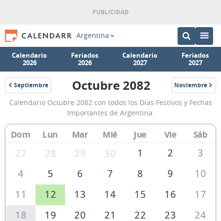
Argentina
Calendario
Feriados
Calendario
Feriados
2026
2026
2027
2027
Octubre 2082
Septiembre
Noviembre
2082
2082
Calendario
Calendario Octubre 2082 con todos los Días Festivos y Fechas
Octubre
Importantes de Argentina.
2082
Dom
Lun
Mar
Mié
Jue
Vie
Sáb
de
Argentina
1
2
3
27
28
29
30
4
5
6
7
8
9
10
11
12
13
14
15
16
17
18
19
20
21
22
23
24