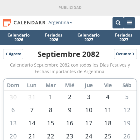
Argentina
Calendario
Feriados
Calendario
Feriados
2026
2026
2027
2027
Septiembre 2082
Agosto
Octubre
2082
2082
Calendario
Calendario Septiembre 2082 con todos los Días Festivos y
Septiembre
Fechas Importantes de Argentina.
2082
Dom
Lun
Mar
Mié
Jue
Vie
Sáb
de
Argentina
1
2
3
4
5
30
31
6
7
8
9
10
11
12
13
14
15
16
17
18
19
20
21
22
23
24
25
26