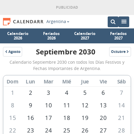
Argentina
Calendario
Feriados
Calendario
Feriados
2026
2026
2027
2027
Septiembre 2030
Agosto
Octubre
2030
2030
Calendario
Calendario Septiembre 2030 con todos los Días Festivos y
Septiembre
Fechas Importantes de Argentina.
2030
Dom
Lun
Mar
Mié
Jue
Vie
Sáb
de
Argentina
1
2
3
4
5
6
7
8
9
10
11
12
13
14
15
16
17
18
19
20
21
22
23
24
25
26
27
28