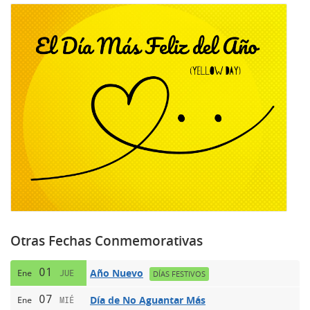
Otras Fechas Conmemorativas
01
Año Nuevo
Ene
JUE
DÍAS FESTIVOS
07
Día de No Aguantar Más
Ene
MIÉ