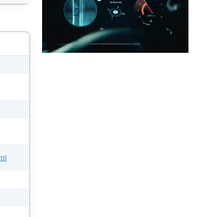
a
til