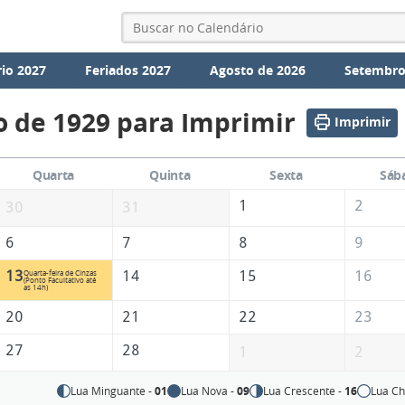
io 2027
Feriados 2027
Agosto de 2026
Setembro
o de 1929 para Imprimir
Imprimir
Quarta
Quinta
Sexta
Sáb
1
2
30
31
6
7
8
9
13
14
15
16
Quarta-feira de Cinzas
(Ponto Facultativo até
as 14h)
20
21
22
23
27
28
1
2
Lua Minguante -
01
Lua Nova -
09
Lua Crescente -
16
Lua Ch