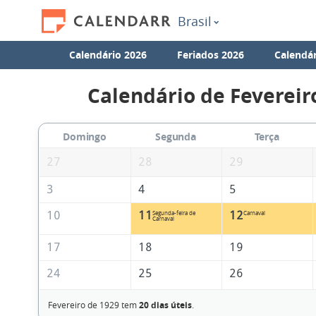
Brasil
Calendário 2026
Feriados 2026
Calendár
Calendário de Fevereir
Domingo
Segunda
Terça
27
28
29
3
4
5
10
11
12
Segunda-feira de
Carnaval
Carnaval
17
18
19
24
25
26
Fevereiro de 1929 tem
20 dias úteis
.