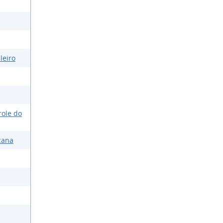
leiro
role do
cana