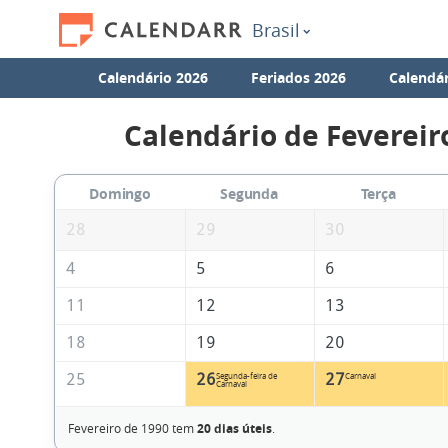
Brasil
Calendário 2026
Feriados 2026
Calendár
Calendário de Fevereir
Domingo
Segunda
Terça
28
29
30
4
5
6
11
12
13
18
19
20
25
26
27
Segunda-feira de
Carnaval
Carnaval
Fevereiro de 1990 tem
20 dias úteis
.