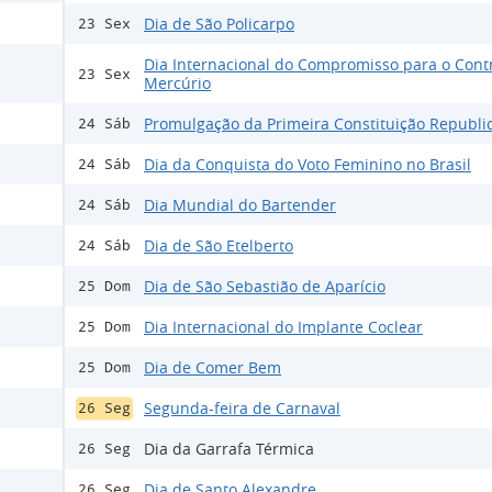
Dia de São Policarpo
23 Sex
Dia Internacional do Compromisso para o Cont
23 Sex
Mercúrio
Promulgação da Primeira Constituição Republi
24 Sáb
Dia da Conquista do Voto Feminino no Brasil
24 Sáb
Dia Mundial do Bartender
24 Sáb
Dia de São Etelberto
24 Sáb
Dia de São Sebastião de Aparício
25 Dom
Dia Internacional do Implante Coclear
25 Dom
Dia de Comer Bem
25 Dom
Segunda-feira de Carnaval
26 Seg
Dia da Garrafa Térmica
26 Seg
Dia de Santo Alexandre
26 Seg