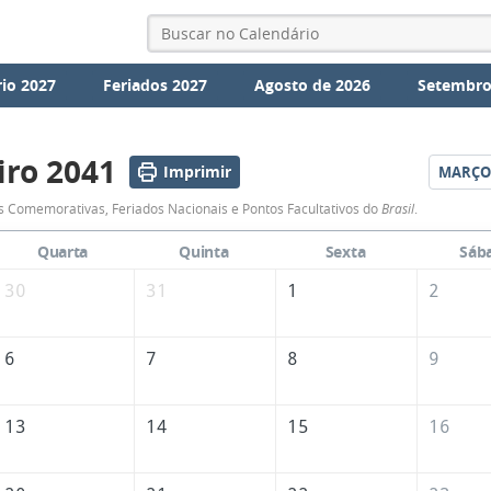
io 2027
Feriados 2027
Agosto de 2026
Setembro
iro 2041
Imprimir
MARÇO
Calendário
 Comemorativas, Feriados Nacionais e Pontos Facultativos do
Brasil
.
de
Quarta
Quinta
Sexta
Sáb
Fevereiro
30
31
1
2
de
2041
6
7
8
9
13
14
15
16