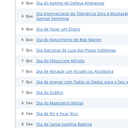
Dia do Agente de Defesa Ambiental
6 Qua
Dia Internacional da Tolerância Zero à Mutilaçã
6 Qua
Genital Feminina
Dia de Fazer um Elogio
6 Qua
Dia do Nascimento de Bob Marley
6 Qua
Dia Nacional de Luta dos Povos Indígenas
7 Qui
Dia do Fettuccine Alfredo
7 Qui
Dia de Abraçar um Viciado ou Alcoólatra
7 Qui
Dia de Acenar com Todos os Dedos para o Seu V
7 Qui
Dia do Gráfico
7 Qui
Dia do Magistério Militar
8 Sex
Dia de Rir e Ficar Rico
8 Sex
Dia de Santa Josefina Bakhita
8 Sex