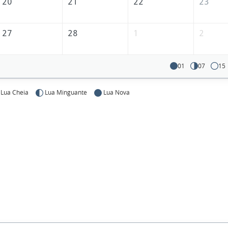
20
21
22
23
27
28
1
2
01
07
15
Lua Cheia
Lua Minguante
Lua Nova