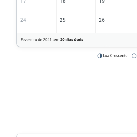
17
18
19
24
25
26
Fevereiro de 2041 tem
20 dias úteis
.
Lua Crescente