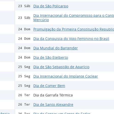
Dia de São Policarpo
23 Sáb
Dia Internacional do Compromisso para o Cont
23 Sáb
Mercúrio
Promulgação da Primeira Constituição Republi
24 Dom
Dia da Conquista do Voto Feminino no Brasil
24 Dom
Dia Mundial do Bartender
24 Dom
Dia de São Etelberto
24 Dom
Dia de São Sebastião de Aparício
25 Seg
Dia Internacional do Implante Coclear
25 Seg
Dia de Comer Bem
25 Seg
Dia da Garrafa Térmica
26 Ter
Dia de Santo Alexandre
26 Ter
iência
Dia de Contar um Conto de Fadas
26 Ter