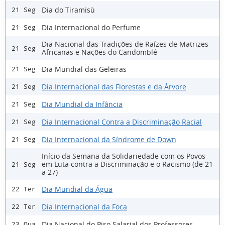
Dia do Tiramisù
21 Seg
Dia Internacional do Perfume
21 Seg
Dia Nacional das Tradições de Raízes de Matrizes
21 Seg
Africanas e Nações do Candomblé
Dia Mundial das Geleiras
21 Seg
Dia Internacional das Florestas e da Árvore
21 Seg
Dia Mundial da Infância
21 Seg
Dia Internacional Contra a Discriminação Racial
21 Seg
Dia Internacional da Síndrome de Down
21 Seg
Início da Semana da Solidariedade com os Povos
em Luta contra a Discriminação e o Racismo (de 21
21 Seg
a 27)
Dia Mundial da Água
22 Ter
Dia Internacional da Foca
22 Ter
Dia Nacional do Piso Salarial dos Professores
23 Qua