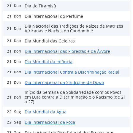
Dia do Tiramisù
21 Dom
Dia Internacional do Perfume
21 Dom
Dia Nacional das Tradições de Raízes de Matrizes
21 Dom
Africanas e Nações do Candomblé
Dia Mundial das Geleiras
21 Dom
Dia Internacional das Florestas e da Árvore
21 Dom
Dia Mundial da Infância
21 Dom
Dia Internacional Contra a Discriminação Racial
21 Dom
Dia Internacional da Síndrome de Down
21 Dom
Início da Semana da Solidariedade com os Povos
em Luta contra a Discriminação e o Racismo (de 21
21 Dom
a 27)
Dia Mundial da Água
22 Seg
Dia Internacional da Foca
22 Seg
Dia Nacional do Piso Salarial dos Professores
23 Ter