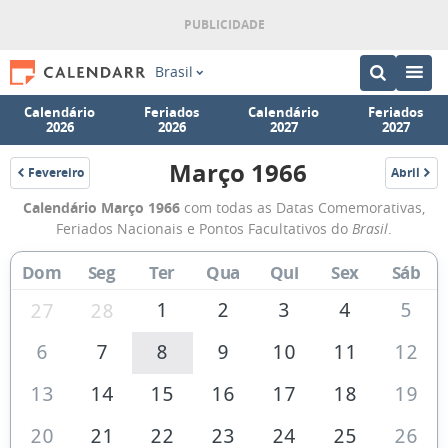
Brasil
Calendário
Feriados
Calendário
Feriados
2026
2026
2027
2027
Março 1966
Fevereiro
Abril
1966
1966
Calendário
Calendário Março 1966
com todas as Datas Comemorativas,
de
Feriados Nacionais e Pontos Facultativos do
Brasil
.
Março
Dom
Seg
Ter
Qua
Qui
Sex
Sáb
de
1966
1
2
3
4
5
27
28
6
7
8
9
10
11
12
13
14
15
16
17
18
19
20
21
22
23
24
25
26