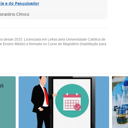
cia e do Pesquisador
oratório Clínico
os desde 2015. Licenciada em Letras pela Universidade Católica de
 e Ensino Médio) e formada no Curso de Magistério (habilitação para