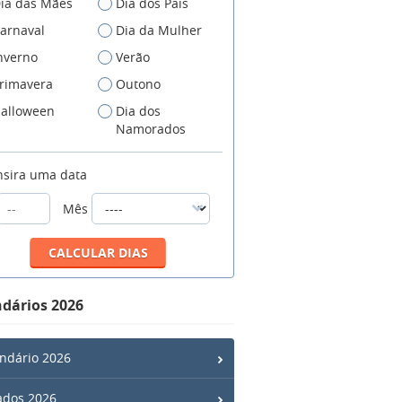
ia das Mães
Dia dos Pais
arnaval
Dia da Mulher
nverno
Verão
rimavera
Outono
alloween
Dia dos
Namorados
nsira uma data
Mês
dários 2026
ndário 2026
ados 2026