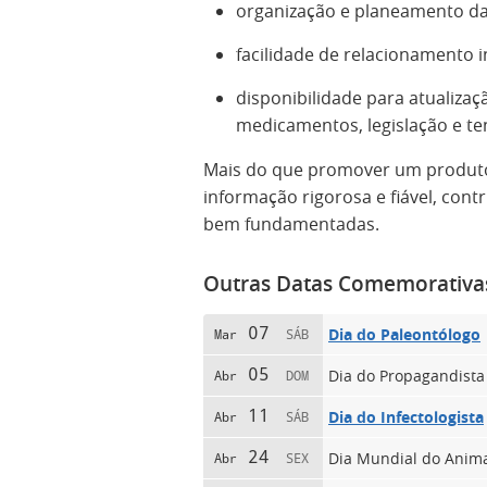
organização e planeamento das 
facilidade de relacionamento i
disponibilidade para atualiza
medicamentos, legislação e t
Mais do que promover um produto, 
informação rigorosa e fiável, cont
bem fundamentadas.
Outras Datas Comemorativa
07
Dia do Paleontólogo
Mar
SÁB
05
Dia do Propagandista
Abr
DOM
11
Dia do Infectologista
Abr
SÁB
24
Dia Mundial do Anima
Abr
SEX