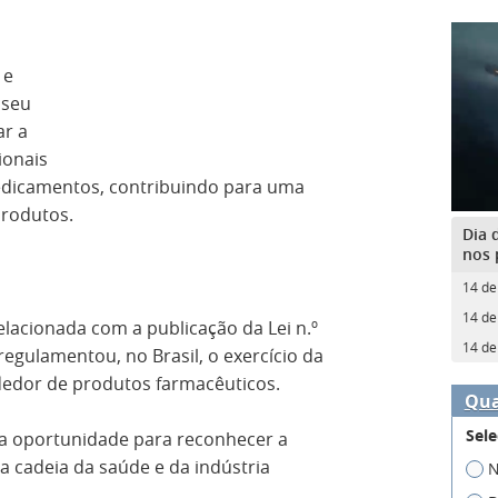
o
 e
 seu
ar a
ionais
dicamentos, contribuindo para uma
produtos.
Dia 
nos 
14 de
14 de
relacionada com a publicação da Lei n.º
14 de
 regulamentou, no Brasil, o exercício da
dedor de produtos farmacêuticos.
Qua
Sele
a oportunidade para reconhecer a
a cadeia da saúde e da indústria
N