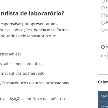
D
C
ndista de laboratório?
I
P
 responsável por apresentar aos
sticas, indicações, benefícios e formas
H
roduzidos pelo laboratório que
I
destacam-se:
Dia
cas sobre medicamentos;
rmacêuticos ao mercado;
Calen
, farmacêuticos e outros profissionais
Cale
estigação científica e da indústria
Feri