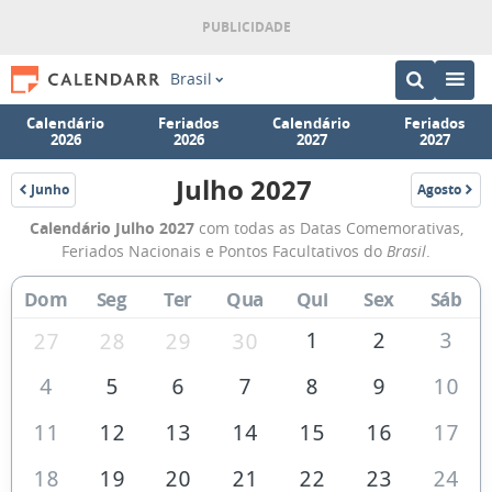
Brasil
Calendário
Feriados
Calendário
Feriados
2026
2026
2027
2027
Julho 2027
Junho
Agosto
2027
2027
Calendário
Calendário Julho 2027
com todas as Datas Comemorativas,
de
Feriados Nacionais e Pontos Facultativos do
Brasil
.
Julho
Dom
Seg
Ter
Qua
Qui
Sex
Sáb
de
2027
1
2
3
27
28
29
30
4
5
6
7
8
9
10
11
12
13
14
15
16
17
18
19
20
21
22
23
24