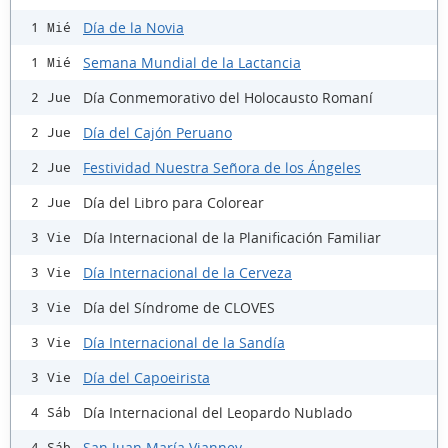
Día de la Novia
1 Mié
Semana Mundial de la Lactancia
1 Mié
Día Conmemorativo del Holocausto Romaní
2 Jue
Día del Cajón Peruano
2 Jue
Festividad Nuestra Señora de los Ángeles
2 Jue
Día del Libro para Colorear
2 Jue
Día Internacional de la Planificación Familiar
3 Vie
Día Internacional de la Cerveza
3 Vie
Día del Síndrome de CLOVES
3 Vie
Día Internacional de la Sandía
3 Vie
Día del Capoeirista
3 Vie
Día Internacional del Leopardo Nublado
4 Sáb
San Juan María Vianney
4 Sáb