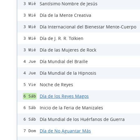
Santísimo Nombre de Jesús
3 Mié
Día de la Mente Creativa
3 Mié
Día Internacional del Bienestar Mente-Cuerpo
3 Mié
Día de J. R. R. Tolkien
3 Mié
Día de las Mujeres de Rock
3 Mié
Día Mundial del Braille
4 Jue
Día Mundial de la Hipnosis
4 Jue
Noche de Reyes
5 Vie
Día de los Reyes Magos
6 Sáb
Inicio de la Feria de Manizales
6 Sáb
Día Mundial de los Huérfanos de Guerra
6 Sáb
Día de No Aguantar Más
7 Dom