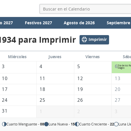
o 2027
Festivos 2027
Agosto de 2026
Septiembre
1934 para Imprimir
Imprimir
Miércoles
Jueves
Viernes
Sáb
3
4
5
6
Día de los R
Magos
10
11
12
13
17
18
19
20
24
25
26
27
31
1
2
3
Cuarto Menguante -
08
Luna Nueva -
15
Cuarto Creciente -
22
Luna Ll