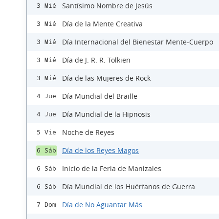
Santísimo Nombre de Jesús
3 Mié
Día de la Mente Creativa
3 Mié
Día Internacional del Bienestar Mente-Cuerpo
3 Mié
Día de J. R. R. Tolkien
3 Mié
Día de las Mujeres de Rock
3 Mié
Día Mundial del Braille
4 Jue
Día Mundial de la Hipnosis
4 Jue
Noche de Reyes
5 Vie
Día de los Reyes Magos
6 Sáb
Inicio de la Feria de Manizales
6 Sáb
Día Mundial de los Huérfanos de Guerra
6 Sáb
Día de No Aguantar Más
7 Dom