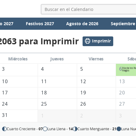
o 2027
Festivos 2027
Agosto de 2026
Septiembre
2063 para Imprimir
Imprimir
Miércoles
Jueves
Viernes
Sáb
3
4
5
6
Día de los R
Magos
10
11
12
13
17
18
19
20
24
25
26
27
31
1
2
3
Cuarto Creciente -
07
Luna Llena -
14
Cuarto Menguante -
21
Luna Nu