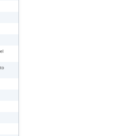
el
to