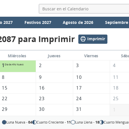
o 2027
Festivos 2027
Agosto de 2026
Septiembre
2087 para Imprimir
Imprimir
Miércoles
Jueves
Viernes
Sáb
1
2
3
4
Día de Año Nuevo
8
9
10
11
15
16
17
18
22
23
24
25
29
30
31
1
Luna Nueva -
04
Cuarto Creciente -
11
Luna Llena -
18
Cuarto Mengua