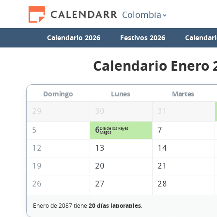
Colombia
Calendario 2026
Festivos 2026
Calendari
Calendario Enero 
Domingo
Lunes
Martes
29
30
31
5
6
7
Día de los Reyes
Magos
12
13
14
19
20
21
26
27
28
Enero de 2087 tiene
20 días laborables
.