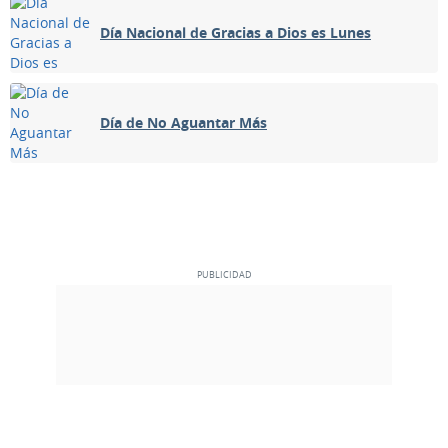
30
31
1
2
3
4
5
Día Nacional de Gracias a Dios es Lunes
ABRIL 1952
Día de No Aguantar Más
Dom
Lun
Mar
Mié
Jue
Vie
Sáb
30
31
01
02
03
04
05
CRECIENTE
06
07
08
09
10
11
12
LLENA
13
14
15
16
17
18
19
MENGUANTE
20
21
22
23
24
25
26
NUEVA