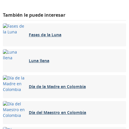
MARZO 1952
También le puede interesar
Dom
Lun
Mar
Mié
Jue
Vie
Sáb
24
25
26
27
28
29
01
Fases de la Luna
02
03
04
05
06
07
08
Luna llena
CRECIENTE
09
10
11
12
13
14
15
LLENA
Día de la Madre en Colombia
16
17
18
19
20
21
22
MENGUANTE
23
24
25
26
27
28
29
Día del Maestro en Colombia
NUEVA