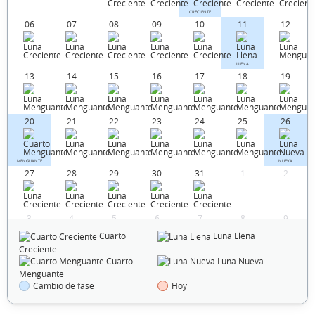
CRECIENTE
06
07
08
09
10
11
12
LLENA
13
14
15
16
17
18
19
20
21
22
23
24
25
26
MENGUANTE
NUEVA
27
28
29
30
31
1
2
3
4
5
6
7
8
9
Cuarto
Luna Llena
Creciente
Cuarto
Luna Nueva
FEBRERO 1952
Menguante
Cambio de fase
Hoy
Dom
Lun
Mar
Mié
Jue
Vie
Sáb