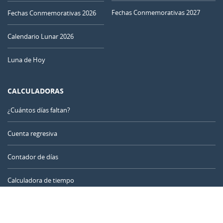
15
16
17
18
19
20
21
Fechas Conmemorativas 2027
Fechas Conmemorativas 2026
Calendario Lunar 2026
22
23
24
25
26
27
28
Luna de Hoy
NUEVA
29
30
1
2
3
4
5
CALCULADORAS
CRECIENTE
¿Cuántos días faltan?
6
7
8
9
10
11
12
Cuenta regresiva
JULIO 1952
Contador de días
Dom
Lun
Mar
Mié
Jue
Vie
Sáb
Calculadora de tiempo
29
30
01
02
03
04
05
Día del año
06
07
08
09
10
11
12