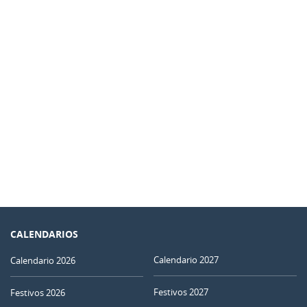
18
19
20
21
22
23
24
NUEVA
25
26
27
28
29
30
31
CRECIENTE
1
2
3
4
5
6
7
JUNIO 1952
Dom
Lun
Mar
Mié
Jue
Vie
Sáb
01
02
03
04
05
06
07
CALENDARIOS
Calendario 2027
Calendario 2026
08
09
10
11
12
13
14
Festivos 2027
Festivos 2026
LLENA
MENGUANTE