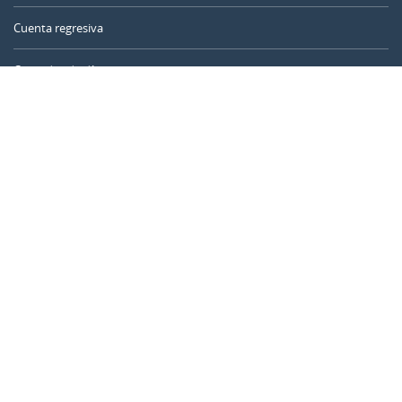
Cuenta regresiva
Contador de días
Calculadora de tiempo
Día del año
Calculadora de edad
Temporizador online
CALENDARR.COM
Sobre nosotros
Privacidad