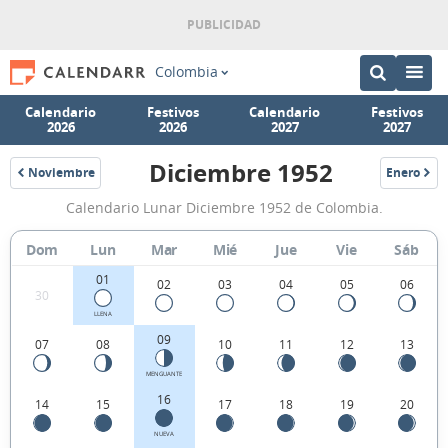
Colombia
Calendario
Festivos
Calendario
Festivos
2026
2026
2027
2027
Diciembre 1952
Noviembre
Enero
1952
1953
Calendario
Calendario Lunar Diciembre 1952 de Colombia.
Lunar
Diciembre
Dom
Lun
Mar
Mié
Jue
Vie
Sáb
1952
01
02
03
04
05
06
30
de
LLENA
Colombia.
09
07
08
10
11
12
13
MENGUANTE
16
14
15
17
18
19
20
NUEVA