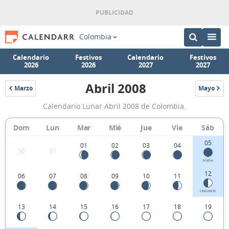
Colombia
Calendario
Festivos
Calendario
Festivos
2026
2026
2027
2027
Abril 2008
Marzo
Mayo
2008
2008
Calendario
Calendario Lunar Abril 2008 de Colombia.
Lunar
Abril
Dom
Lun
Mar
Mié
Jue
Vie
Sáb
2008
05
01
02
03
04
30
31
de
NUEVA
Colombia.
12
06
07
08
09
10
11
CRECIENTE
13
14
15
16
17
18
19