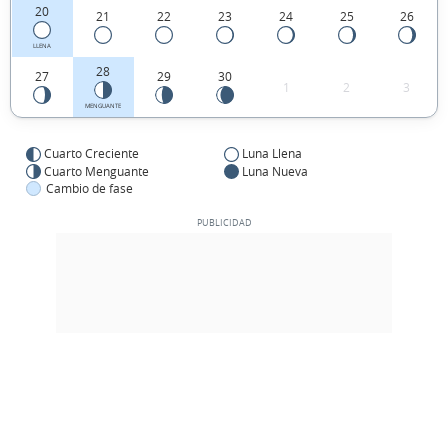
20
21
22
23
24
25
26
LLENA
28
27
29
30
1
2
3
MENGUANTE
Cuarto Creciente
Luna Llena
Cuarto Menguante
Luna Nueva
Cambio de fase