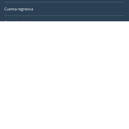
Cuenta regresiva
Contador de días
Calculadora de tiempo
Día del año
Calculadora de edad
Temporizador online
CALENDARR.COM
Sobre nosotros
Privacidad