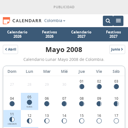
Colombia
Calendario
Festivos
Calendario
Festivos
2026
2026
2027
2027
Mayo 2008
Abril
Junio
2008
2008
Calendario
Calendario Lunar Mayo 2008 de Colombia.
Lunar
Mayo
Dom
Lun
Mar
Mié
Jue
Vie
Sáb
2008
01
02
03
27
28
29
30
de
Colombia.
05
04
06
07
08
09
10
NUEVA
11
12
13
14
15
16
17
CRECIENTE