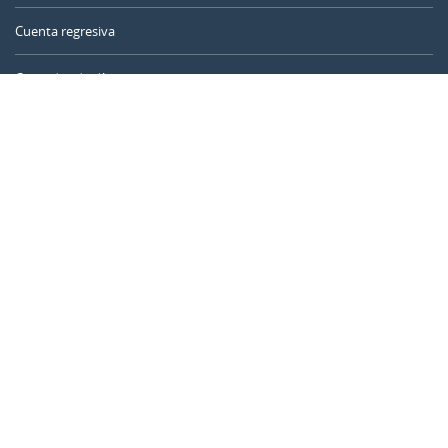
Cuenta regresiva
Contador de días
Calculadora de tiempo
Día del año
Calculadora de edad
Temporizador online
CALENDARR.COM
Sobre nosotros
Privacidad