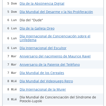
Día de la Abstinencia Digital
5 Dom
Día Mundial del Desarme y la No Proliferación
5 Dom
Día del "Dude"
6 Lun
Día de la Galleta Oreo
6 Lun
Día Internacional de Concienciación sobre el
6 Lun
Linfedema
Día Internacional del Escultor
6 Lun
Aniversario del nacimiento de Maurice Ravel
7 Mar
Aniversario de la Patente del Teléfono
7 Mar
Día Mundial de los Cereales
7 Mar
Día Mundial del Videojuego Retro
8 Mié
Día Internacional de la Mujer
8 Mié
Día Mundial de Concienciación del Síndrome de
8 Mié
Potocki-Lupski