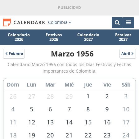
Colombia
Calendario
Festivos
Calendario
Festivos
2026
2026
2027
2027
Marzo 1956
Febrero
Abril
1956
1956
Calendario
Calendario Marzo 1956 con todos los Días Festivos y Fechas
Marzo
Importantes de Colombia.
1956
Dom
Lun
Mar
Mié
Jue
Vie
Sáb
de
Colombia
1
2
3
26
27
28
29
4
5
6
7
8
9
10
11
12
13
14
15
16
17
18
19
20
21
22
23
24