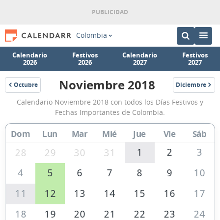
Colombia
Calendario
Festivos
Calendario
Festivos
2026
2026
2027
2027
Noviembre 2018
Octubre
Diciembre
2018
2018
Calendario
Calendario Noviembre 2018 con todos los Días Festivos y
Noviembre
Fechas Importantes de Colombia.
2018
Dom
Lun
Mar
Mié
Jue
Vie
Sáb
de
Colombia
1
2
3
28
29
30
31
4
5
6
7
8
9
10
11
12
13
14
15
16
17
18
19
20
21
22
23
24