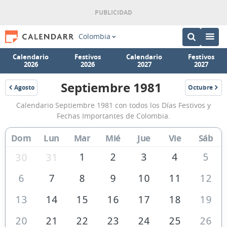
Colombia
Calendario
Festivos
Calendario
Festivos
2026
2026
2027
2027
Septiembre 1981
Agosto
Octubre
1981
1981
Calendario
Calendario Septiembre 1981 con todos los Días Festivos y
Septiembre
Fechas Importantes de Colombia.
1981
Dom
Lun
Mar
Mié
Jue
Vie
Sáb
de
Colombia
1
2
3
4
5
30
31
6
7
8
9
10
11
12
13
14
15
16
17
18
19
20
21
22
23
24
25
26