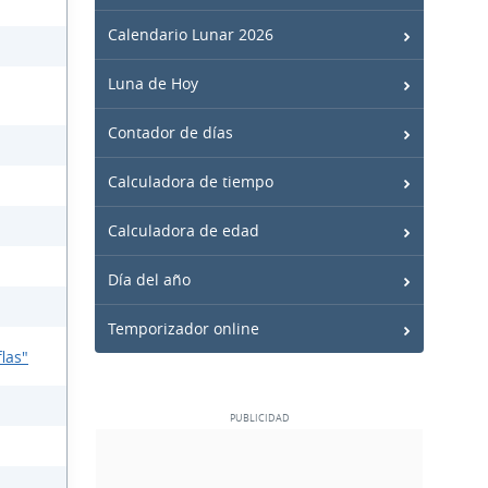
Calendario Lunar 2026
Luna de Hoy
Contador de días
Calculadora de tiempo
Calculadora de edad
Día del año
Temporizador online
las"