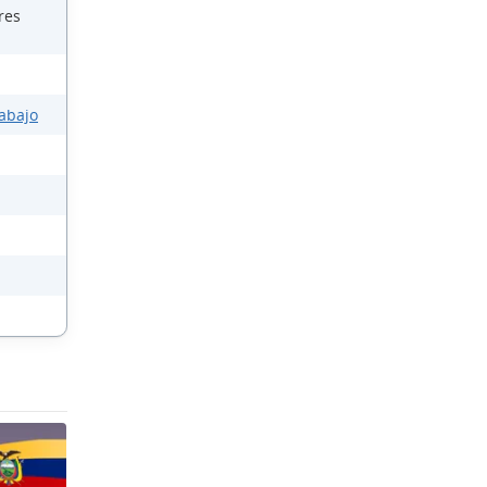
res
rabajo