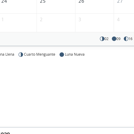
24
25
26
27
1
2
3
4
02
09
16
na Llena
Cuarto Menguante
Luna Nueva