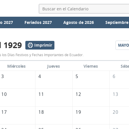
io 2027
Feriados 2027
Agosto de 2026
Septiembre
l 1929
Imprimir
MAYO
Calendario
s los Días Festivos y Fechas Importantes de Ecuador.
Abril
Miércoles
Jueves
Viernes
Sáb
1929
3
4
5
6
de
Ecuador
10
11
12
13
17
18
19
20