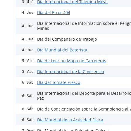
Día Internacional del Teléfono Móvil
3 Mié
Día del Error 404
4 Jue
Día Internacional de Información sobre el Peligr
4 Jue
Minas
Día del Compañero de Trabajo
4 Jue
Día Mundial del Baterista
4 Jue
Día de Leer un Mapa de Carreteras
5 Vie
Día Internacional de la Conciencia
5 Vie
Día del Tomate Fresco
6 Sáb
Día Internacional del Deporte para el Desarrollo
6 Sáb
Paz
Día de Concienciación sobre la Somnolencia al 
6 Sáb
Día Mundial de la Actividad Física
6 Sáb
Día Mundial de las Palomitas Dulces
7 Dom