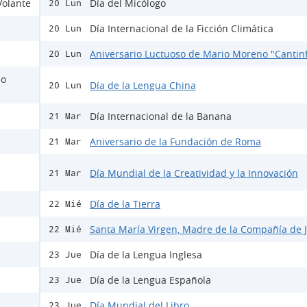
Volante
Día del Micólogo
20 Lun
Día Internacional de la Ficción Climática
20 Lun
Aniversario Luctuoso de Mario Moreno "Cantinf
20 Lun
io
Día de la Lengua China
20 Lun
Día Internacional de la Banana
21 Mar
Aniversario de la Fundación de Roma
21 Mar
Día Mundial de la Creatividad y la Innovación
21 Mar
Día de la Tierra
22 Mié
Santa María Virgen, Madre de la Compañía de 
22 Mié
Día de la Lengua Inglesa
23 Jue
Día de la Lengua Española
23 Jue
Día Mundial del Libro
23 Jue