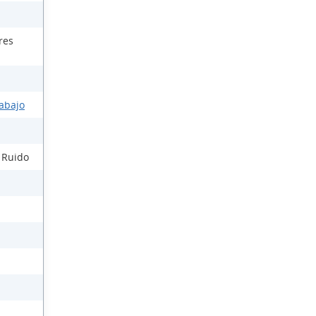
res
rabajo
l Ruido