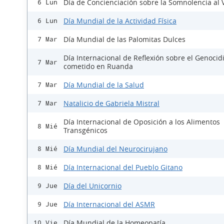
Día de Concienciación sobre la Somnolencia al 
6 Lun
Día Mundial de la Actividad Física
6 Lun
Día Mundial de las Palomitas Dulces
7 Mar
Día Internacional de Reflexión sobre el Genocid
7 Mar
cometido en Ruanda
Día Mundial de la Salud
7 Mar
Natalicio de Gabriela Mistral
7 Mar
Día Internacional de Oposición a los Alimentos
8 Mié
Transgénicos
Día Mundial del Neurocirujano
8 Mié
Día Internacional del Pueblo Gitano
8 Mié
Día del Unicornio
9 Jue
Día Internacional del ASMR
9 Jue
Día Mundial de la Homeopatía
10 Vie