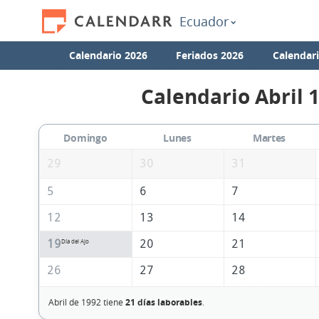
Ecuador
Calendario 2026
Feriados 2026
Calendar
Calendario Abril 
Domingo
Lunes
Martes
29
30
31
5
6
7
12
13
14
19
20
21
Día del Ajo
26
27
28
Abril de 1992 tiene
21 días laborables
.