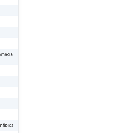
lomacia
nfibios