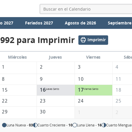
io 2027
Feriados 2027
Agosto de 2026
Septiembre
1992 para Imprimir
Imprimir
Miércoles
Jueves
Viernes
Sáb
1
2
3
4
8
9
10
11
15
16
17
18
Jueves Santo
Viernes Santo
22
23
24
25
29
30
1
2
Luna Nueva -
03
Cuarto Creciente -
10
Luna Llena -
16
Cuarto Mengua