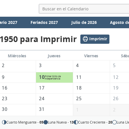
ario 2027
Feriados 2027
Julio de 2026
Agosto d
 1950 para Imprimir
Imprimir
Miércoles
Jueves
Viernes
Sáb
2
3
4
5
9
10
11
12
Primer Grito de
Independencia
16
17
18
19
23
24
25
26
30
31
1
2
Cuarto Menguante -
05
Luna Nueva -
13
Cuarto Creciente -
20
Luna Ll