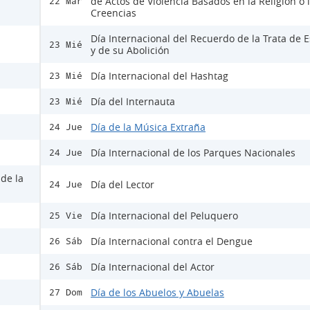
de Actos de Violencia Basados en la Religión o 
22 Mar
Creencias
Día Internacional del Recuerdo de la Trata de E
23 Mié
y de su Abolición
Día Internacional del Hashtag
23 Mié
Día del Internauta
23 Mié
Día de la Música Extraña
24 Jue
Día Internacional de los Parques Nacionales
24 Jue
 de la
Día del Lector
24 Jue
Día Internacional del Peluquero
25 Vie
Día Internacional contra el Dengue
26 Sáb
Día Internacional del Actor
26 Sáb
Día de los Abuelos y Abuelas
27 Dom