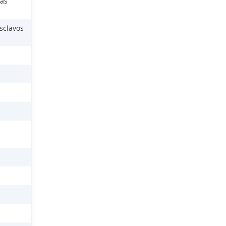
las
sclavos