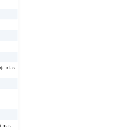
je a las
ctimas