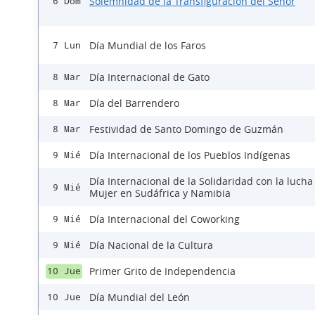
Solemnidad de la Transfiguración del Señor
6 Dom
Día Mundial de los Faros
7 Lun
Día Internacional de Gato
8 Mar
Día del Barrendero
8 Mar
Festividad de Santo Domingo de Guzmán
8 Mar
Día Internacional de los Pueblos Indígenas
9 Mié
Día Internacional de la Solidaridad con la lucha
9 Mié
Mujer en Sudáfrica y Namibia
Día Internacional del Coworking
9 Mié
Día Nacional de la Cultura
9 Mié
Primer Grito de Independencia
10 Jue
Día Mundial del León
10 Jue