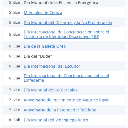
Día Mundial de la Eficiencia Energética
5 Mié
Miércoles de Ceniza
5 Mié
Día Mundial del Desarme y la No Proliferación
5 Mié
Día Internacional de Concienciación sobre el
5 Mié
Trastorno de Identidad Disociativo (TID)
Día de la Galleta Oreo
6 Jue
Día del "Dude"
6 Jue
Día Internacional del Escultor
6 Jue
Día Internacional de Concienciación sobre el
6 Jue
Linfedema
Día Mundial de los Cereales
7 Vie
Aniversario del nacimiento de Maurice Ravel
7 Vie
Aniversario de la Patente del Teléfono
7 Vie
Día Mundial del Videojuego Retro
8 Sáb