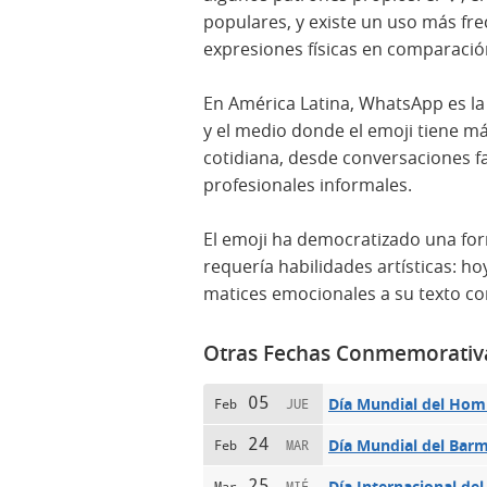
populares, y existe un uso más fr
expresiones físicas en comparació
En América Latina, WhatsApp es l
y el medio donde el emoji tiene m
cotidiana, desde conversaciones f
profesionales informales.
El emoji ha democratizado una for
requería habilidades artísticas: h
matices emocionales a su texto co
Otras Fechas Conmemorativ
05
Día Mundial del Hom
Feb
JUE
24
Día Mundial del Bar
Feb
MAR
25
Día Internacional del