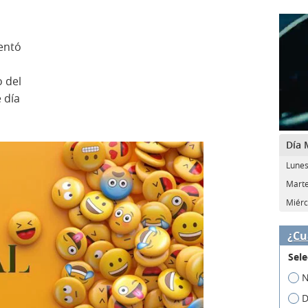
sentó
o del
 día
Día 
Lunes,
Marte
Miérc
¿Cu
Sele
N
D