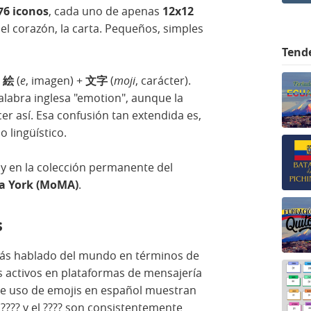
76 iconos
, cada uno de apenas
12x12
no, el corazón, la carta. Pequeños, simples
Tend
:
絵
(
e
, imagen) +
文字
(
moji
, carácter).
alabra inglesa "emotion", aunque la
er así. Esa confusión tan extendida es,
 lingüístico.
hoy en la colección permanente del
a York (MoMA)
.
s
más hablado del mundo en términos de
s activos en plataformas de mensajería
bre uso de emojis en español muestran
 ???? y el ???? son consistentemente