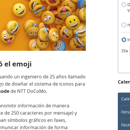
D
V
H
I
Día
 el emoji
cuando un ingeniero de 25 años llamado
Calen
go de diseñar el sistema de iconos para
mode
de NTT DoCoMo.
Cale
ransmitir información de manera
Feri
te de 250 caracteres por mensaje) y
an símbolos gráficos en faxes,
Fec
omunicar información de forma