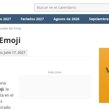
io 2027
Feriados 2027
Agosto de 2026
Septiembre
undial del Emoji
 Emoji
, Julio 17, 2027
 una
ji
, la
tá en el
os
strado