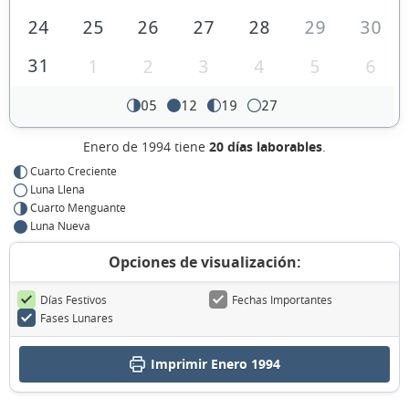
24
25
26
27
28
29
30
31
1
2
3
4
5
6
05
12
19
27
Enero de 1994 tiene
20 días laborables
.
Cuarto Creciente
Luna Llena
Cuarto Menguante
Luna Nueva
Opciones de visualización:
Días Festivos
Fechas Importantes
Fases Lunares
Imprimir Enero 1994