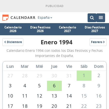
España
Calendario
Días Festivos
Calendario
Días Festivos
2026
2026
2027
2027
Enero 1994
Diciembre
Febrero
1993
1994
Calendario
Calendario Enero 1994 con todos los Días Festivos y Fechas
Enero
Importantes de España.
1994
Lun
Mar
Mié
Jue
Vie
Sáb
Dom
de
España
1
2
27
28
29
30
31
3
4
5
6
7
8
9
10
11
12
13
14
15
16
17
18
19
20
21
22
23