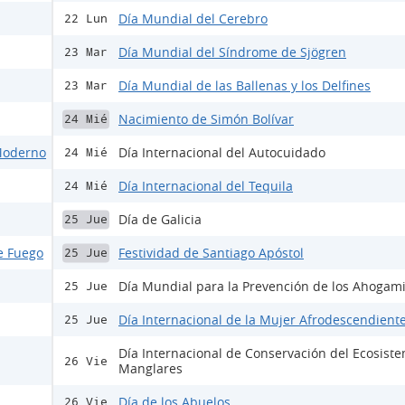
Día Mundial del Cerebro
22 Lun
Día Mundial del Síndrome de Sjögren
23 Mar
Día Mundial de las Ballenas y los Delfines
23 Mar
Nacimiento de Simón Bolívar
24 Mié
 Moderno
Día Internacional del Autocuidado
24 Mié
Día Internacional del Tequila
24 Mié
Día de Galicia
25 Jue
e Fuego
Festividad de Santiago Apóstol
25 Jue
Día Mundial para la Prevención de los Ahogam
25 Jue
Día Internacional de la Mujer Afrodescendient
25 Jue
Día Internacional de Conservación del Ecosist
26 Vie
Manglares
Día de los Abuelos
26 Vie