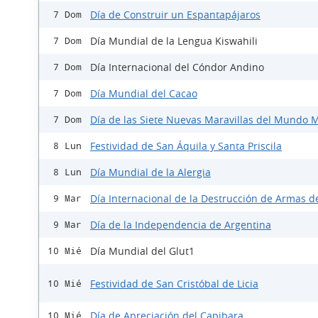
Día de Construir un Espantapájaros
7 Dom
Día Mundial de la Lengua Kiswahili
7 Dom
Día Internacional del Cóndor Andino
7 Dom
Día Mundial del Cacao
7 Dom
Día de las Siete Nuevas Maravillas del Mundo
7 Dom
Festividad de San Áquila y Santa Priscila
8 Lun
Día Mundial de la Alergia
8 Lun
Día Internacional de la Destrucción de Armas d
9 Mar
Día de la Independencia de Argentina
9 Mar
Día Mundial del Glut1
10 Mié
Festividad de San Cristóbal de Licia
10 Mié
Día de Apreciación del Capibara
10 Mié