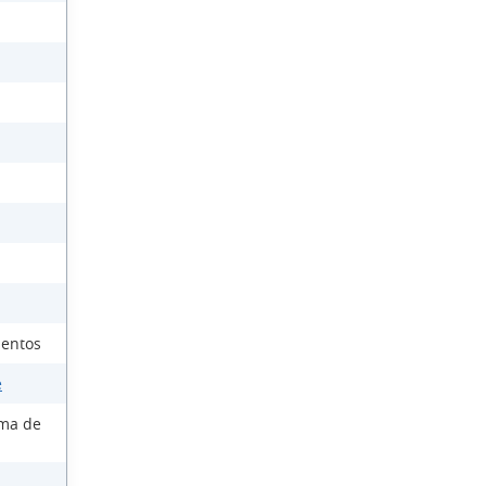
ientos
e
ema de