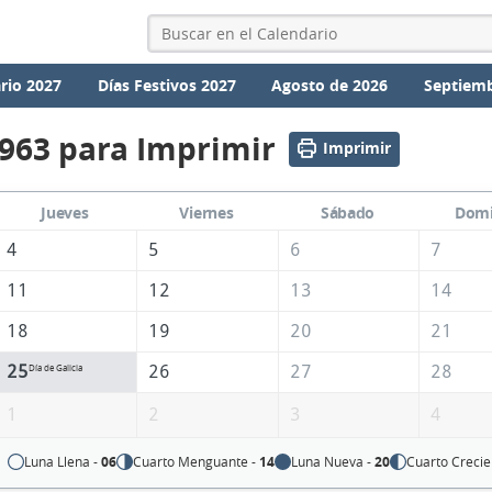
rio 2027
Días Festivos 2027
Agosto de 2026
Septiemb
1963 para Imprimir
Imprimir
Jueves
Viernes
Sábado
Dom
4
5
6
7
11
12
13
14
18
19
20
21
25
26
27
28
Día de Galicia
1
2
3
4
Luna Llena -
06
Cuarto Menguante -
14
Luna Nueva -
20
Cuarto Crecie