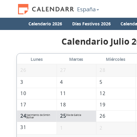
España
Calendario 2026
Días Festivos 2026
Calenda
Calendario Julio 
Lunes
Martes
Miércoles
26
27
28
3
4
5
10
11
12
17
18
19
24
25
26
Nacimiento de Simón
Día de Galicia
Bolívar
31
1
2