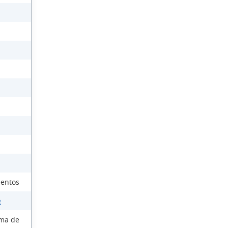
ientos
e
ema de