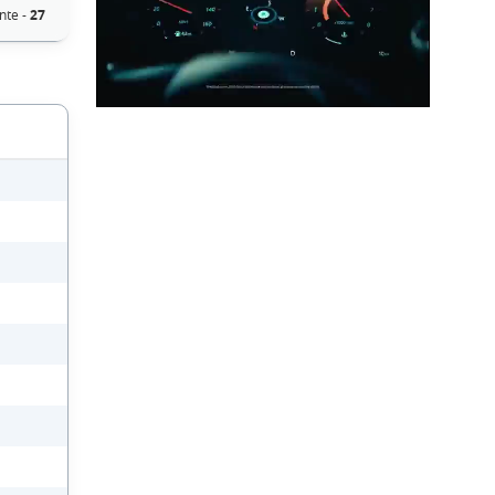
nte -
27