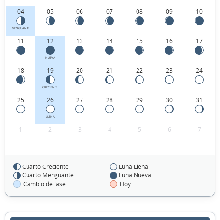
04
05
06
07
08
09
10
MENGUANTE
11
12
13
14
15
16
17
NUEVA
18
19
20
21
22
23
24
CRECIENTE
25
26
27
28
29
30
31
LLENA
1
2
3
4
5
6
7
Cuarto Creciente
Luna Llena
FEBRERO 1937
Cuarto Menguante
Luna Nueva
Cambio de fase
Hoy
Lun
Mar
Mié
Jue
Vie
Sáb
Dom
01
02
03
04
05
06
07