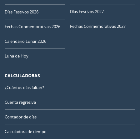
28
29
30
01
02
03
04
Días Festivos 2027
Días Festivos 2026
MENGUANTE
Fechas Conmemorativas 2027
05
06
07
08
09
10
11
Fechas Conmemorativas 2026
NUEVA
Calendario Lunar 2026
12
13
14
15
16
17
18
Luna de Hoy
CRECIENTE
19
20
21
22
23
24
25
CALCULADORAS
LLENA
26
27
28
29
30
31
1
¿Cuántos días faltan?
MENGUANTE
2
3
4
5
6
7
8
Cuenta regresiva
Contador de días
AGOSTO 1937
Calculadora de tiempo