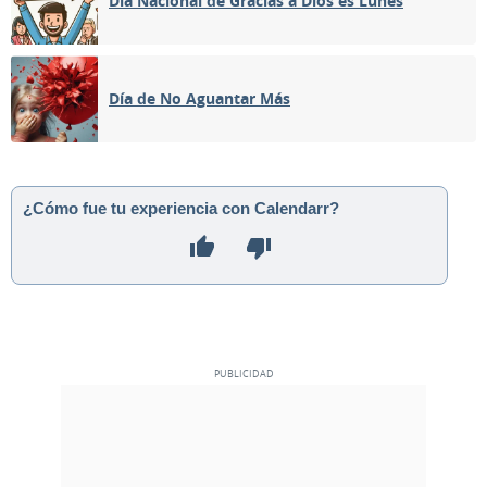
Día Nacional de Gracias a Dios es Lunes
MENGUANTE
05
06
07
08
09
10
11
Día de No Aguantar Más
NUEVA
12
13
14
15
16
17
18
CRECIENTE
19
20
21
22
23
24
25
¿Cómo fue tu experiencia con Calendarr?
LLENA
26
27
28
29
30
1
2
3
4
5
6
7
8
9
MAYO 1937
Lun
Mar
Mié
Jue
Vie
Sáb
Dom