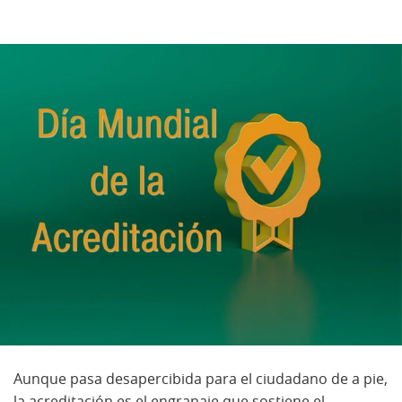
Aunque pasa desapercibida para el ciudadano de a pie,
la acreditación es el engranaje que sostiene el