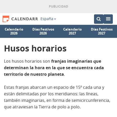
España
Calendario
Días Festivos
Calendario
Días Festivos
2026
2026
2027
2027
Husos horarios
Los husos horarios son
franjas imaginarias que
determinan la hora en la que se encuentra cada
territorio de nuestro planeta
.
Estas franjas abarcan un espacio de 15º cada una y
están delimitadas por los meridianos: las líneas,
también imaginarias, en forma de semicircunferencia,
que atraviesan la Tierra de polo a polo.