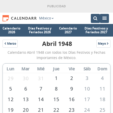
México
Calendario
Días Festivos y
Calendario
Días Festivos y
2026
Feriados 2026
2027
Feriados 2027
Abril 1948
Marzo
Mayo
1948
1948
Calendario
Calendario Abril 1948 con todos los Días Festivos y Fechas
Abril
Importantes de México.
1948
Lun
Mar
Mié
Jue
Vie
Sáb
Dom
de
México
1
2
3
4
29
30
31
5
6
7
8
9
10
11
12
13
14
15
16
17
18
19
20
21
22
23
24
25