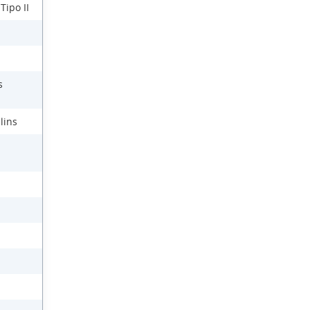
Tipo II
s
lins