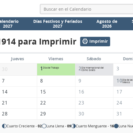
alendario
Días Festivos y Feriados
Agosto de
2027
2027
2026
1914 para Imprimir
Imprimir
Jueves
Viernes
Sábado
Dom
1
2
3
Día del Trabajo
Día Internacional del
30
Cómic Gratis
7
8
9
10
Día de la
México
14
15
16
17
21
22
23
24
28
29
30
31
Cuarto Creciente -
02
Luna Llena -
09
Cuarto Menguante -
16
Luna Nu