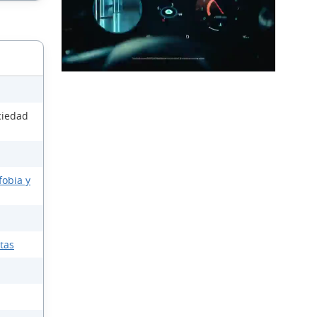
ciedad
fobia y
ntas