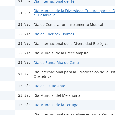
Día Internacional del Té
21 Jue
Día Mundial de la Diversidad Cultural para el D
21 Jue
el Desarrollo
Día de Comprar un Instrumento Musical
22 Vie
Día de Sherlock Holmes
22 Vie
Día Internacional de la Diversidad Biológica
22 Vie
Día Mundial de la Preeclampsia
22 Vie
Día de Santa Rita de Casia
22 Vie
Día Internacional para la Erradicación de la Fís
23 Sáb
Obstétrica
Día del Estudiante
23 Sáb
Día Mundial del Melanoma
23 Sáb
Día Mundial de la Tortuga
23 Sáb
Día Internacional de las Mujeres por la Paz y el