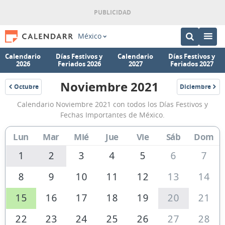
México
Calendario
Días Festivos y
Calendario
Días Festivos y
2026
Feriados 2026
2027
Feriados 2027
Noviembre 2021
Octubre
Diciembre
2021
2021
Calendario
Calendario Noviembre 2021 con todos los Días Festivos y
Noviembre
Fechas Importantes de México.
2021
Lun
Mar
Mié
Jue
Vie
Sáb
Dom
de
México
1
2
3
4
5
6
7
8
9
10
11
12
13
14
15
16
17
18
19
20
21
22
23
24
25
26
27
28