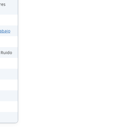
res
rabajo
l Ruido