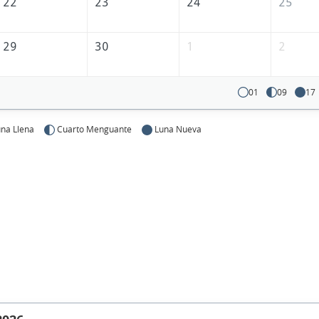
22
23
24
25
29
30
1
2
01
09
17
na Llena
Cuarto Menguante
Luna Nueva