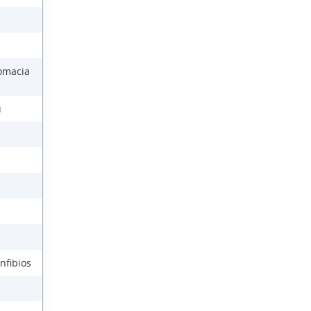
lomacia
ú
nfibios