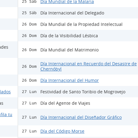
Día Mundial de la Malaria
25 Sáb
Día Internacional del Delegado
25 Sáb
Día Mundial de la Propiedad Intelectual
26 Dom
Día de la Visibilidad Lésbica
26 Dom
ades
Día Mundial del Matrimonio
26 Dom
Día Internacional en Recuerdo del Desastre de
26 Dom
Chernóbyl
Día Internacional del Humor
26 Dom
ulados
Festividad de Santo Toribio de Mogrovejo
27 Lun
as
Día del Agente de Viajes
27 Lun
fila tu
Día Internacional del Diseñador Gráfico
27 Lun
Día del Código Morse
27 Lun