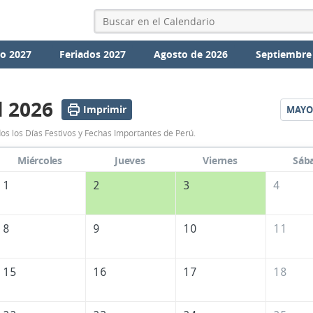
io 2027
Feriados 2027
Agosto de 2026
Septiembre
l 2026
Imprimir
MAYO
Calendario
os los Días Festivos y Fechas Importantes de Perú.
Abril
Miércoles
Jueves
Viernes
Sáb
2026
1
2
3
4
de
Perú
8
9
10
11
15
16
17
18