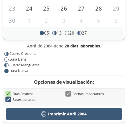
23
24
25
26
27
28
29
30
1
2
3
4
5
6
05
13
20
27
Abril de 2084 tiene
20 días laborables
.
Cuarto Creciente
Luna Llena
Cuarto Menguante
Luna Nueva
Opciones de visualización:
Días Festivos
Fechas Importantes
Fases Lunares
Imprimir Abril 2084