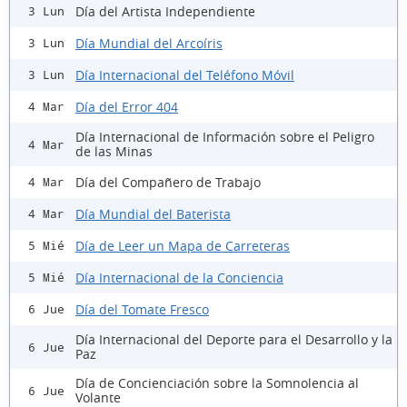
Día del Artista Independiente
3 Lun
Día Mundial del Arcoíris
3 Lun
Día Internacional del Teléfono Móvil
3 Lun
Día del Error 404
4 Mar
Día Internacional de Información sobre el Peligro
4 Mar
de las Minas
Día del Compañero de Trabajo
4 Mar
Día Mundial del Baterista
4 Mar
Día de Leer un Mapa de Carreteras
5 Mié
Día Internacional de la Conciencia
5 Mié
Día del Tomate Fresco
6 Jue
Día Internacional del Deporte para el Desarrollo y la
6 Jue
Paz
Día de Concienciación sobre la Somnolencia al
6 Jue
Volante