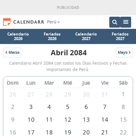
Perú
Calendario
Feriados
Calendario
Feriados
2026
2026
2027
2027
Abril 2084
Marzo
Mayo
2084
2084
Calendario
Calendario Abril 2084 con todos los Días Festivos y Fechas
Abril
Importantes de Perú.
2084
Dom
Lun
Mar
Mié
Jue
Vie
Sáb
de
Perú
1
26
27
28
29
30
31
2
3
4
5
6
7
8
9
10
11
12
13
14
15
16
17
18
19
20
21
22