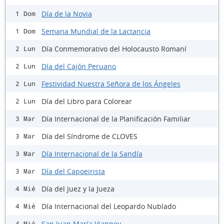
Día de la Novia
1 Dom
Semana Mundial de la Lactancia
1 Dom
Día Conmemorativo del Holocausto Romaní
2 Lun
Día del Cajón Peruano
2 Lun
Festividad Nuestra Señora de los Ángeles
2 Lun
Día del Libro para Colorear
2 Lun
Día Internacional de la Planificación Familiar
3 Mar
Día del Síndrome de CLOVES
3 Mar
Día Internacional de la Sandía
3 Mar
Día del Capoeirista
3 Mar
Día del Juez y la Jueza
4 Mié
Día Internacional del Leopardo Nublado
4 Mié
San Juan María Vianney
4 Mié