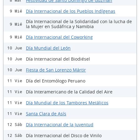
Festividad de Santo Domingo de Guzmán
8 Mar
Día Internacional de los Pueblos Indígenas
9 Mié
Día Internacional de la Solidaridad con la lucha de
9 Mié
la Mujer en Sudáfrica y Namibia
Día Internacional del Coworking
9 Mié
Día Mundial del León
10 Jue
Día Internacional del Biodiésel
10 Jue
Fiesta de San Lorenzo Mártir
10 Jue
Día del Entomólogo Peruano
11 Vie
Día Interamericano de la Calidad del Aire
11 Vie
Día Mundial de los Tambores Metálicos
11 Vie
Santa Clara de Asís
11 Vie
Día Internacional de la Juventud
12 Sáb
Día Internacional del Disco de Vinilo
12 Sáb