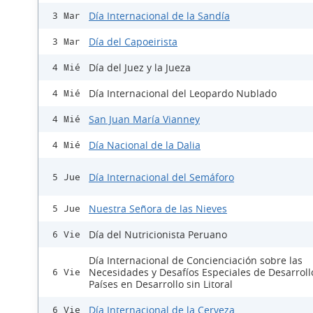
Día Internacional de la Sandía
3 Mar
Día del Capoeirista
3 Mar
Día del Juez y la Jueza
4 Mié
Día Internacional del Leopardo Nublado
4 Mié
San Juan María Vianney
4 Mié
Día Nacional de la Dalia
4 Mié
Día Internacional del Semáforo
5 Jue
Nuestra Señora de las Nieves
5 Jue
Día del Nutricionista Peruano
6 Vie
Día Internacional de Concienciación sobre las
Necesidades y Desafíos Especiales de Desarroll
6 Vie
Países en Desarrollo sin Litoral
Día Internacional de la Cerveza
6 Vie