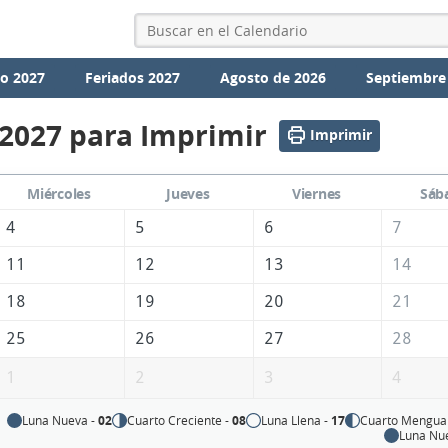
io 2027
Feriados 2027
Agosto de 2026
Septiembre
 2027 para Imprimir
Imprimir
Miércoles
Jueves
Viernes
Sáb
4
5
6
7
11
12
13
14
18
19
20
21
25
26
27
28
1
2
3
4
Luna Nueva -
02
Cuarto Creciente -
08
Luna Llena -
17
Cuarto Mengua
Luna Nu