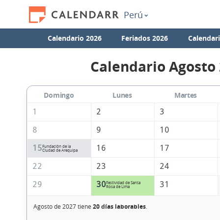
Perú
Calendario 2026
Feriados 2026
Calendar
Calendario Agosto
Domingo
Lunes
Martes
1
2
3
8
9
10
15
16
17
Fundación de la
Ciudad de Arequipa
22
23
24
29
30
31
Festividad de Santa
Rosa de Lima
Agosto de 2027 tiene
20 días laborables
.