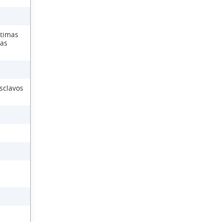
ctimas
las
sclavos