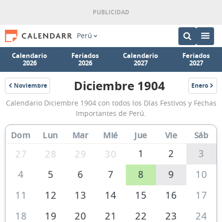
Perú
Calendario
Feriados
Calendario
Feriados
2026
2026
2027
2027
Diciembre 1904
Noviembre
Enero
1904
1905
Calendario
Calendario Diciembre 1904 con todos los Días Festivos y Fechas
Diciembre
Importantes de Perú.
1904
Dom
Lun
Mar
Mié
Jue
Vie
Sáb
de
Perú
1
2
3
27
28
29
30
4
5
6
7
8
9
10
11
12
13
14
15
16
17
18
19
20
21
22
23
24