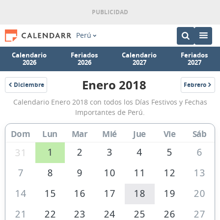
Perú
Calendario
Feriados
Calendario
Feriados
2026
2026
2027
2027
Enero 2018
Diciembre
Febrero
2017
2018
Calendario
Calendario Enero 2018 con todos los Días Festivos y Fechas
Enero
Importantes de Perú.
2018
Dom
Lun
Mar
Mié
Jue
Vie
Sáb
de
Perú
1
2
3
4
5
6
31
7
8
9
10
11
12
13
14
15
16
17
18
19
20
21
22
23
24
25
26
27