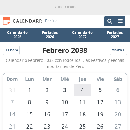
Perú
Calendario
Feriados
Calendario
Feriados
2026
2026
2027
2027
Febrero 2038
Enero
Marzo
2038
2038
Calendario
Calendario Febrero 2038 con todos los Días Festivos y Fechas
Febrero
Importantes de Perú.
2038
Dom
Lun
Mar
Mié
Jue
Vie
Sáb
de
Perú
1
2
3
4
5
6
31
7
8
9
10
11
12
13
14
15
16
17
18
19
20
21
22
23
24
25
26
27