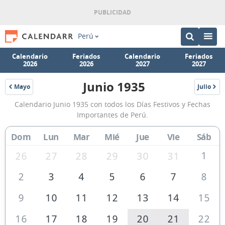
Perú
Calendario
Feriados
Calendario
Feriados
2026
2026
2027
2027
Junio 1935
Mayo
Julio
1935
1935
Calendario
Calendario Junio 1935 con todos los Días Festivos y Fechas
Junio
Importantes de Perú.
1935
Dom
Lun
Mar
Mié
Jue
Vie
Sáb
de
Perú
1
26
27
28
29
30
31
2
3
4
5
6
7
8
9
10
11
12
13
14
15
16
17
18
19
20
21
22