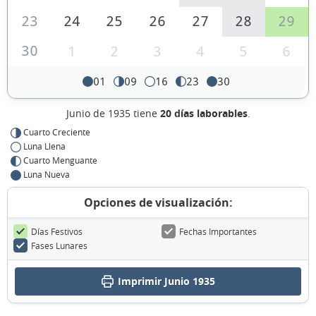
23
24
25
26
27
28
29
30
1
2
3
4
5
6
01
09
16
23
30
Junio de 1935 tiene
20 días laborables
.
Cuarto Creciente
Luna Llena
Cuarto Menguante
Luna Nueva
Opciones de visualización:
Días Festivos
Fechas Importantes
Fases Lunares
Imprimir Junio 1935