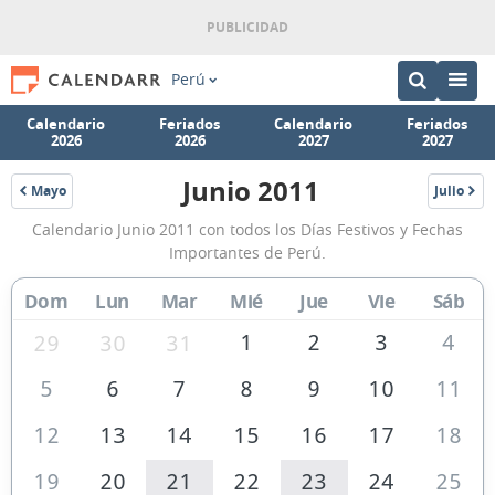
Perú
Calendario
Feriados
Calendario
Feriados
2026
2026
2027
2027
Junio 2011
Mayo
Julio
2011
2011
Calendario
Calendario Junio 2011 con todos los Días Festivos y Fechas
Junio
Importantes de Perú.
2011
Dom
Lun
Mar
Mié
Jue
Vie
Sáb
de
Perú
1
2
3
4
29
30
31
5
6
7
8
9
10
11
12
13
14
15
16
17
18
19
20
21
22
23
24
25