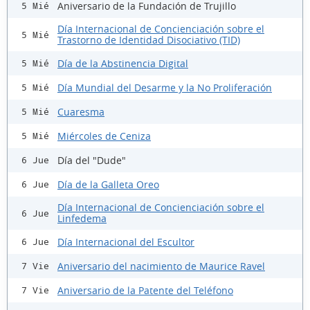
Aniversario de la Fundación de Trujillo
5 Mié
Día Internacional de Concienciación sobre el
5 Mié
Trastorno de Identidad Disociativo (TID)
Día de la Abstinencia Digital
5 Mié
Día Mundial del Desarme y la No Proliferación
5 Mié
Cuaresma
5 Mié
Miércoles de Ceniza
5 Mié
Día del "Dude"
6 Jue
Día de la Galleta Oreo
6 Jue
Día Internacional de Concienciación sobre el
6 Jue
Linfedema
Día Internacional del Escultor
6 Jue
Aniversario del nacimiento de Maurice Ravel
7 Vie
Aniversario de la Patente del Teléfono
7 Vie