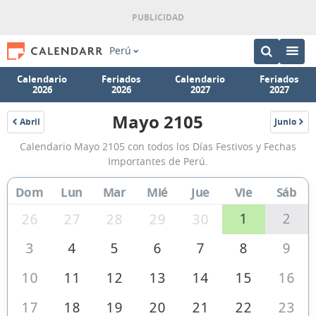
Perú
Calendario
Feriados
Calendario
Feriados
2026
2026
2027
2027
Mayo 2105
Abril
Junio
2105
2105
Calendario
Calendario Mayo 2105 con todos los Días Festivos y Fechas
Mayo
Importantes de Perú.
2105
Dom
Lun
Mar
Mié
Jue
Vie
Sáb
de
Perú
1
2
26
27
28
29
30
3
4
5
6
7
8
9
10
11
12
13
14
15
16
17
18
19
20
21
22
23