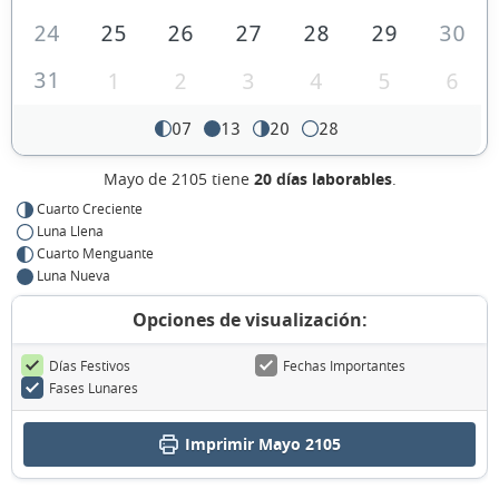
24
25
26
27
28
29
30
31
1
2
3
4
5
6
07
13
20
28
Mayo de 2105 tiene
20 días laborables
.
Cuarto Creciente
Luna Llena
Cuarto Menguante
Luna Nueva
Opciones de visualización:
Días Festivos
Fechas Importantes
Fases Lunares
Imprimir Mayo 2105